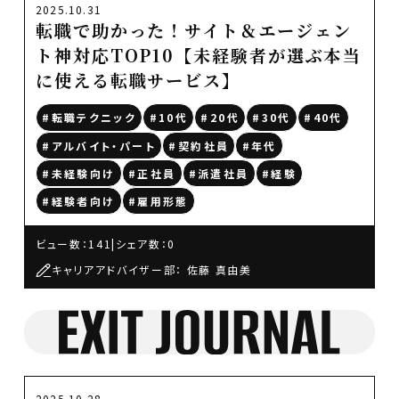
2025.10.31
転職で助かった！サイト＆エージェン
ト神対応TOP10【未経験者が選ぶ本当
に使える転職サービス】
#転職テクニック
#10代
#20代
#30代
#40代
#アルバイト・パート
#契約社員
#年代
#未経験向け
#正社員
#派遣社員
#経験
#経験者向け
#雇用形態
ビュー数：141
|
シェア数：0
キャリアアドバイザー部： 佐藤 真由美
2025.10.28