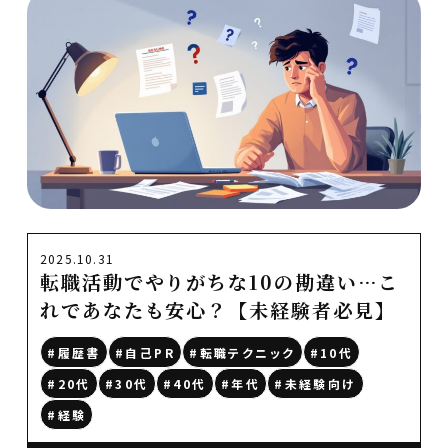
2025.10.31
転職活動でやりがちな10の勘違い…こ
れであなたも安心？【未経験者必見】
#履歴書
#自己PR
#転職テクニック
#10代
#20代
#30代
#40代
#年代
#未経験向け
#経験