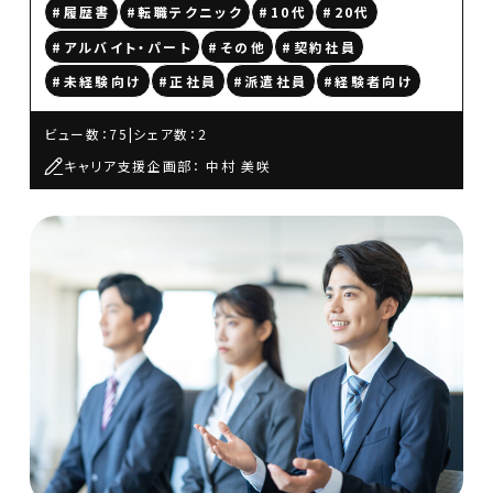
#履歴書
#転職テクニック
#10代
#20代
#アルバイト・パート
#その他
#契約社員
#未経験向け
#正社員
#派遣社員
#経験者向け
ビュー数：75
|
シェア数：2
キャリア支援企画部： 中村 美咲