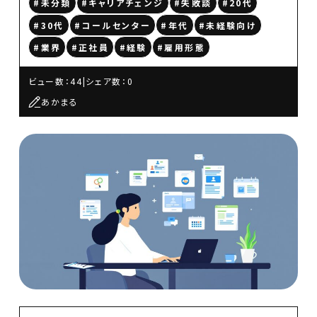
#未分類
#キャリアチェンジ
#失敗談
#20代
#30代
#コールセンター
#年代
#未経験向け
#業界
#正社員
#経験
#雇用形態
ビュー数：44
|
シェア数：0
あかまる