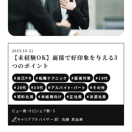
2025.10.21
【未経験OK】面接で好印象を与える3
つのポイント
#自己PR
#転職テクニック
#面接対策
#10代
#20代
#30代
#アルバイト・パート
#その他
#契約社員
#未経験向け
#正社員
#派遣社員
ビュー数：91
|
シェア数：5
キャリアアドバイザー部： 佐藤 真由美