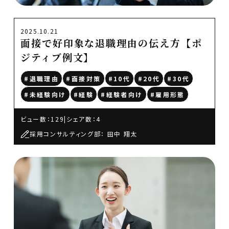
2025.10.21
面接で好印象な退職理由の伝え方【ポ
ジティブ例文】
#退職理由
#面接対策
#10代
#20代
#30代
#未経験向け
#経験
#経験者向け
#雇用形態
ビュー数：129
|
シェア数：4
採用コンサルティング部： 田中 翔太