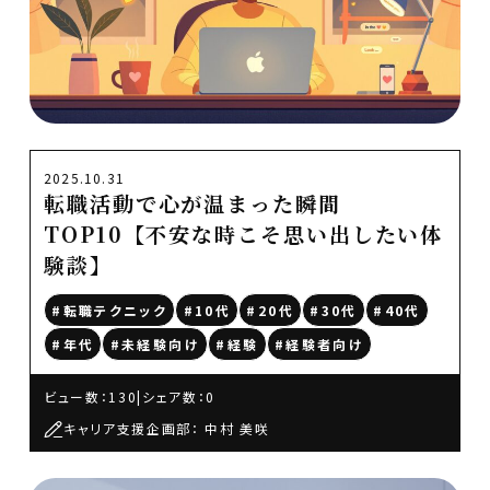
2025.10.31
転職活動で心が温まった瞬間
TOP10【不安な時こそ思い出したい体
験談】
#転職テクニック
#10代
#20代
#30代
#40代
#年代
#未経験向け
#経験
#経験者向け
ビュー数：130
|
シェア数：0
キャリア支援企画部： 中村 美咲