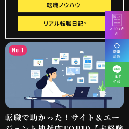
転職ノウハウ
リアル転職日記
スグれき
AI
No.1
転職
診断
LINE
相談
転職で助かった！サイト＆エー
ジェント神対応TOP10【未経験